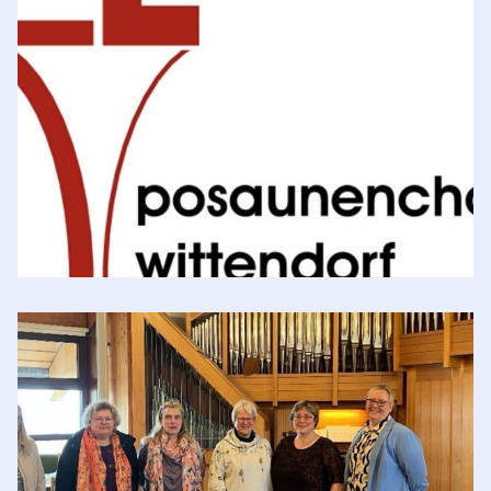
Loßburg Versöhnungskirche
Posaunenchor Wittendorf
Evang. Gemeindehaus
,
Wittendorf