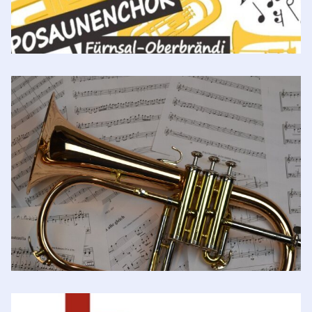
Posaunenchor Fürnsal-Oberbrändi
Bürgerhaus
,
72290 Oberbrändi
Posaunenchor Loßburg-Lombach