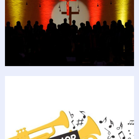
Kirchenchor Wittendorf
Evang. Gemeindehaus
,
Wittendorf